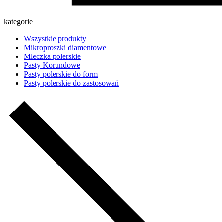
kategorie
Wszystkie produkty
Mikroproszki diamentowe
Mleczka polerskie
Pasty Korundowe
Pasty polerskie do form
Pasty polerskie do zastosowań