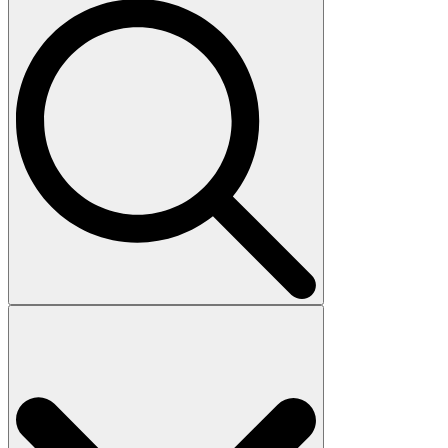
Search
for: