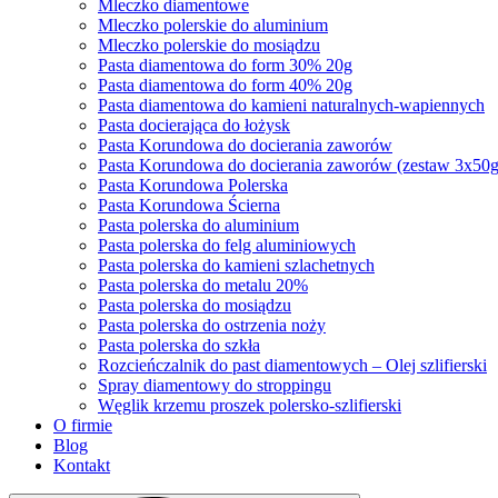
Mleczko diamentowe
Mleczko polerskie do aluminium
Mleczko polerskie do mosiądzu
Pasta diamentowa do form 30% 20g
Pasta diamentowa do form 40% 20g
Pasta diamentowa do kamieni naturalnych-wapiennych
Pasta docierająca do łożysk
Pasta Korundowa do docierania zaworów
Pasta Korundowa do docierania zaworów (zestaw 3x50g
Pasta Korundowa Polerska
Pasta Korundowa Ścierna
Pasta polerska do aluminium
Pasta polerska do felg aluminiowych
Pasta polerska do kamieni szlachetnych
Pasta polerska do metalu 20%
Pasta polerska do mosiądzu
Pasta polerska do ostrzenia noży
Pasta polerska do szkła
Rozcieńczalnik do past diamentowych – Olej szlifierski
Spray diamentowy do stroppingu
Węglik krzemu proszek polersko-szlifierski
O firmie
Blog
Kontakt