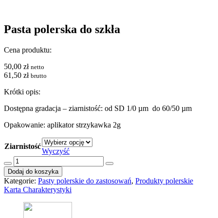
Pasta polerska do szkła
Cena produktu:
50,00
zł
netto
61,50
zł
brutto
Krótki opis:
Dostępna gradacja – ziarnistość: od SD 1/0 µm do 60/50 µm
Opakowanie: aplikator strzykawka 2g
Ziarnistość
Wyczyść
ilość
Pasta
Dodaj do koszyka
polerska
Kategorie:
Pasty polerskie do zastosowań
,
Produkty polerskie
do
Karta Charakterystyki
szkła