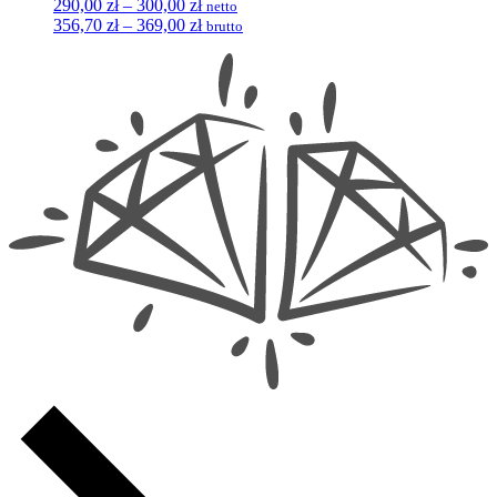
Zakres
290,00
zł
–
300,00
zł
netto
cen:
356,70
zł
–
369,00
zł
brutto
od
290,00 zł
do
300,00 zł