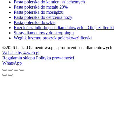
Pasta polerska do kamieni szlachetnych
Pasta polerska do metalu 20%
Pasta polerska do mosiądzu
Pasta polerska do ostrzenia noży
Pasta polerska do szkła
Rozcieńczalnik do past diamentowych – Olej szlifierski
Spray diamentowy do stroppingu
Węglik krzemu proszek polersko-szlifierski
©2026 Pasta-Diamentowa.pl - producent past diamentowych
Website by 4-web.pl
Regulamin sklepu
Polityka prywatności
WhatsApp