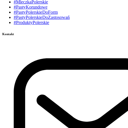
#MleczkaPolerskie
#PastyKorundowe
#PastyPolerskieDoForm
#PastyPolerskieDoZastosowań
#ProduktyPolerskie
Kontakt