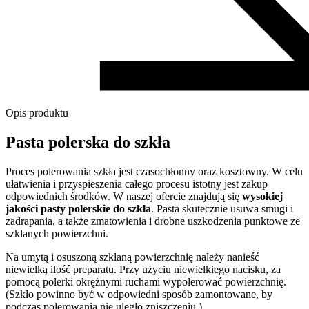
Opis produktu
Pasta polerska do szkła
Proces polerowania szkła jest czasochłonny oraz kosztowny. W celu
ułatwienia i przyspieszenia całego procesu istotny jest zakup
odpowiednich środków. W naszej ofercie znajdują się
wysokiej
jakości pasty polerskie do szkła
. Pasta skutecznie usuwa smugi i
zadrapania, a także zmatowienia i drobne uszkodzenia punktowe ze
szklanych powierzchni.
Na umytą i osuszoną szklaną powierzchnię należy nanieść
niewielką ilość preparatu. Przy użyciu niewielkiego nacisku, za
pomocą polerki okrężnymi ruchami wypolerować powierzchnię.
(Szkło powinno być w odpowiedni sposób zamontowane, by
podczas polerowania nie uległo zniszczeniu.)