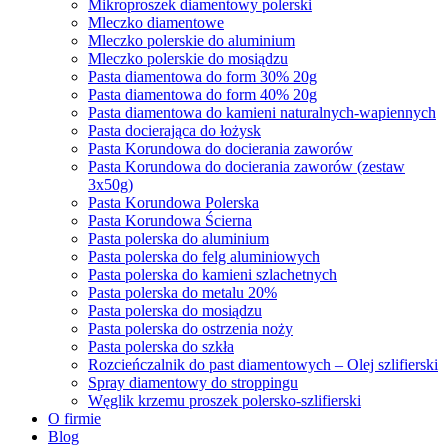
Mikroproszek diamentowy polerski
Mleczko diamentowe
Mleczko polerskie do aluminium
Mleczko polerskie do mosiądzu
Pasta diamentowa do form 30% 20g
Pasta diamentowa do form 40% 20g
Pasta diamentowa do kamieni naturalnych-wapiennych
Pasta docierająca do łożysk
Pasta Korundowa do docierania zaworów
Pasta Korundowa do docierania zaworów (zestaw
3x50g)
Pasta Korundowa Polerska
Pasta Korundowa Ścierna
Pasta polerska do aluminium
Pasta polerska do felg aluminiowych
Pasta polerska do kamieni szlachetnych
Pasta polerska do metalu 20%
Pasta polerska do mosiądzu
Pasta polerska do ostrzenia noży
Pasta polerska do szkła
Rozcieńczalnik do past diamentowych – Olej szlifierski
Spray diamentowy do stroppingu
Węglik krzemu proszek polersko-szlifierski
O firmie
Blog