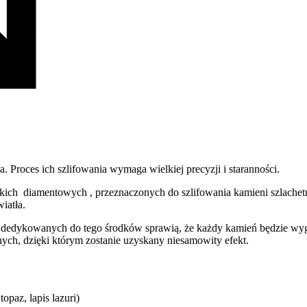
 Proces ich szlifowania wymaga wielkiej precyzji i staranności.
kich diamentowych , przeznaczonych do szlifowania kamieni szlachetn
iatła.
edykowanych do tego środków sprawią, że każdy kamień będzie wygląd
nych, dzięki którym zostanie uzyskany niesamowity efekt.
topaz, lapis lazuri)