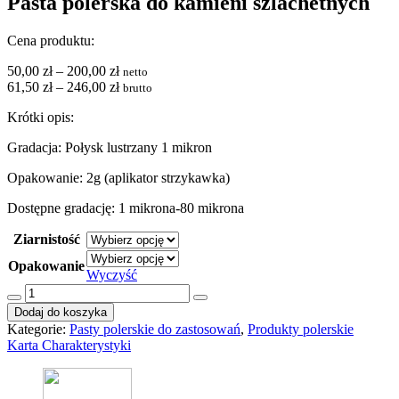
Pasta polerska do kamieni szlachetnych
Cena produktu:
Zakres
50,00
zł
–
200,00
zł
netto
cen:
61,50
zł
–
246,00
zł
brutto
od
Krótki opis:
50,00 zł
do
Gradacja: Połysk lustrzany 1 mikron
200,00 zł
Opakowanie: 2g (aplikator strzykawka)
Dostępne gradację: 1 mikrona-80 mikrona
Ziarnistość
Opakowanie
Wyczyść
ilość
Pasta
Dodaj do koszyka
polerska
Kategorie:
Pasty polerskie do zastosowań
,
Produkty polerskie
do
Karta Charakterystyki
kamieni
szlachetnych