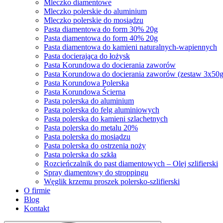
Mleczko diamentowe
Mleczko polerskie do aluminium
Mleczko polerskie do mosiądzu
Pasta diamentowa do form 30% 20g
Pasta diamentowa do form 40% 20g
Pasta diamentowa do kamieni naturalnych-wapiennych
Pasta docierająca do łożysk
Pasta Korundowa do docierania zaworów
Pasta Korundowa do docierania zaworów (zestaw 3x50g
Pasta Korundowa Polerska
Pasta Korundowa Ścierna
Pasta polerska do aluminium
Pasta polerska do felg aluminiowych
Pasta polerska do kamieni szlachetnych
Pasta polerska do metalu 20%
Pasta polerska do mosiądzu
Pasta polerska do ostrzenia noży
Pasta polerska do szkła
Rozcieńczalnik do past diamentowych – Olej szlifierski
Spray diamentowy do stroppingu
Węglik krzemu proszek polersko-szlifierski
O firmie
Blog
Kontakt